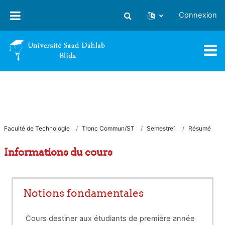
Passer au contenu principal
Connexion
Activer/désactiver la saisie
Faculté de Technologie
Tronc Commun/ST
Semestre1
Résumé
Informations du cours
Notions fondamentales
Cours destiner aux étudiants de première année