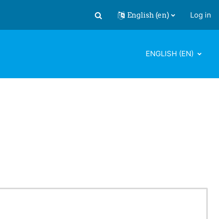
English ‎(en)‎
Log in
Toggle search input
ENGLISH ‎(EN)‎