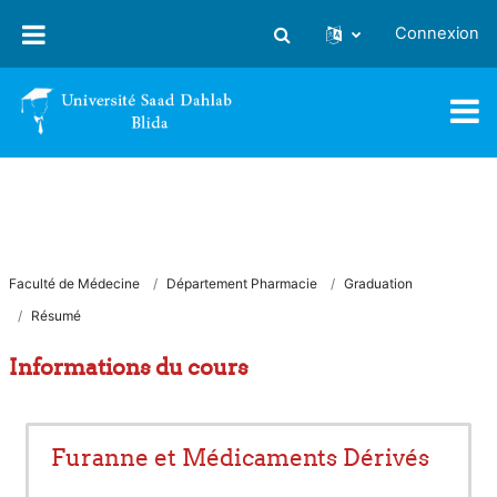
Passer au contenu principal
Connexion
Activer/désactiver la saisie
Faculté de Médecine
Département Pharmacie
Graduation
Résumé
Informations du cours
Furanne et Médicaments Dérivés