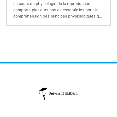
Le cours de physiologie de la reproduction
comporte plusieurs parties essentielles pour la
compréhension des principes physiologiques qui
touchent l'appareil génital femelle ainsi que celui
La fécondation
du mâle chez les animaux domestiques.
La gestation
La parturition
La lactation