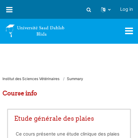
Skip to main content
Log in
Toggle search input
Institut des Sciences Vétérinaires
Summary
Course info
Etude générale des plaies
Ce cours présente une étude clinique des plaies