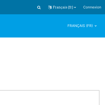
Français ‎(fr)‎
Connexion
Activer/désactiver la saisie de recherch
FRANÇAIS ‎(FR)‎