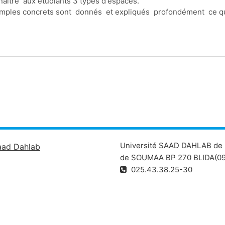
aitre aux étudiants 3 types d'espaces.
xemples concrets sont donnés et expliqués profondément ce qu'i
Université SAAD DAHLAB de 
aad Dahlab
de SOUMAA BP 270 BLIDA(09
025.43.38.25-30