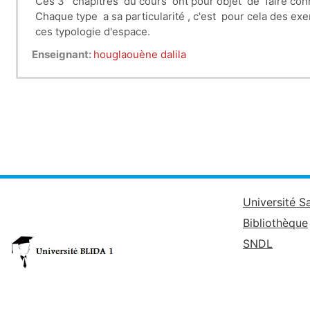
Ces 3 chapitres du cours ont pour objet de faire conn
Chaque type a sa particularité , c'est pour cela des e
ces typologie d'espace.
Enseignant:
houglaouène dalila
Université S
Bibliothèque
SNDL