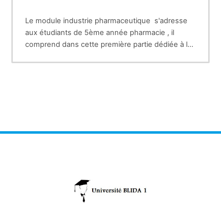
Le module industrie pharmaceutique s'adresse
aux étudiants de 5ème année pharmacie , il
comprend dans cette première partie dédiée à la
production (premier semestre S1),les cours
traitant l'aspect industriel de la fabrication des
médicaments à l'exemple de la conception d'une
usine pharmaceutique ,la validation des
procédés et des méthodes de fabrication et de
contrôle mais aussi l'aspect lié à la
règlementation des produits pharmaceutiques
depuis les étapes de conception et de
développement jusqu'aux étapes de fabrication à
grandes échelle ainsi que les exigences
règlementaires applicables, en terme des études
de stabilité, le dossier d'AMM , le DMF, etc.