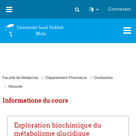
Passer au contenu principal
Connexion
Activer/désactiver la saisie
Faculté de Médecine
Département Pharmacie
Graduation
Résumé
Informations du cours
Exploration biochimique du
métabolisme glucidique