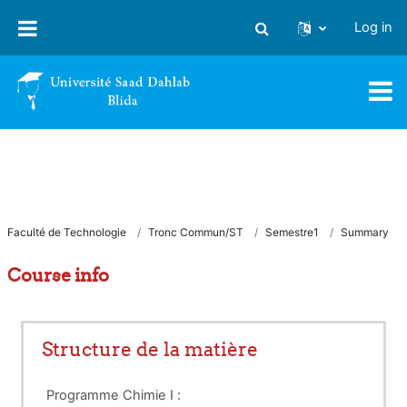
Skip to main content
Log in
Toggle search input
Faculté de Technologie
Tronc Commun/ST
Semestre1
Summary
Course info
Structure de la matière
Programme Chimie I :