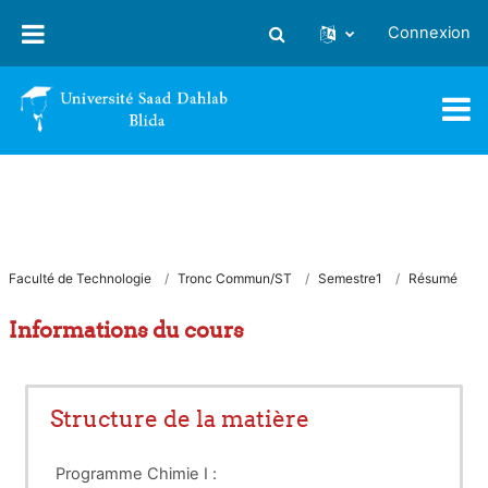
Passer au contenu principal
Connexion
Activer/désactiver la saisie
Faculté de Technologie
Tronc Commun/ST
Semestre1
Résumé
Informations du cours
Structure de la matière
Programme Chimie I :