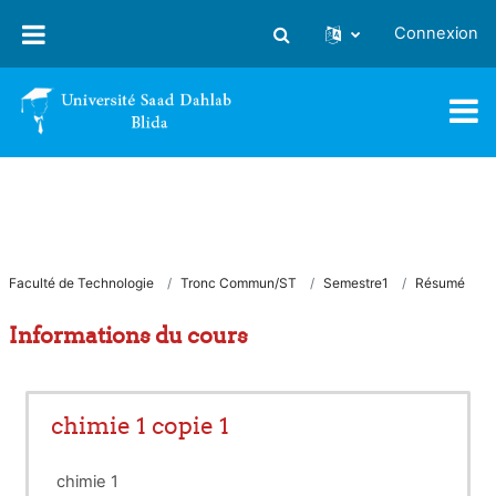
Passer au contenu principal
Connexion
Activer/désactiver la saisie
Faculté de Technologie
Tronc Commun/ST
Semestre1
Résumé
Informations du cours
chimie 1 copie 1
chimie 1