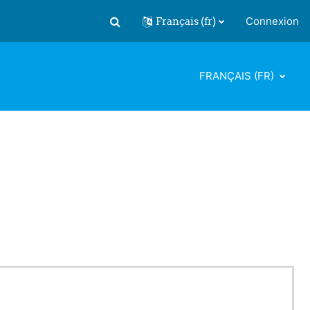
Français ‎(fr)‎
Connexion
Activer/désactiver la saisie de recherch
FRANÇAIS ‎(FR)‎