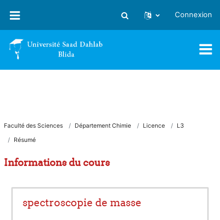
Passer au contenu principal
Connexion
Activer/désactiver la saisie
Faculté des Sciences
Département Chimie
Licence
L3
Résumé
Informations du cours
spectroscopie de masse