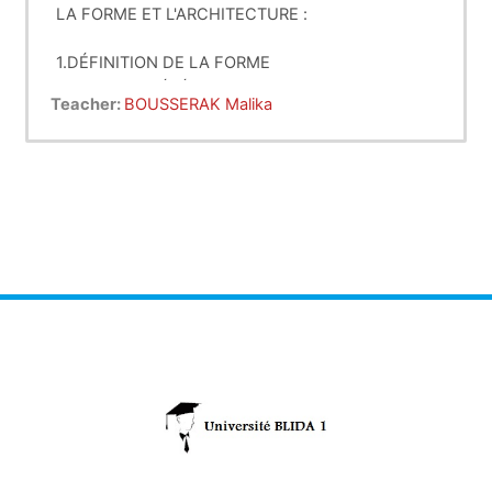
LA FORME ET L'ARCHITECTURE :
1.DÉFINITION DE LA FORME
2.LES PROPRIÉTÉS VISUELLES DE LA FORME
Teacher:
BOUSSERAK Malika
3.LES FORMES PRIMAIRES: LE CERCLE, LE
TRIANGLE, LE CARRÉ
4.LES VOLUMES PRIMAIRES: LA SPHÈRE, LE
CYLINDRE, LE CÔNE, LA PYRAMIDE, LE CUBE.
5.LES FORMES RÉGULIÈRES ET IRRÉGULIÈRES
6.LES TRANSFORMATION FORMELLES
7.LES COMPOSITIONS FORMELLES