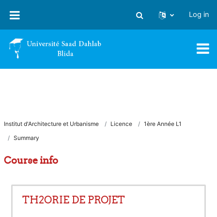
Skip to main content
Log in
Toggle search input
Institut d'Architecture et Urbanisme
Licence
1ère Année L1
Summary
Course info
TH2ORIE DE PROJET