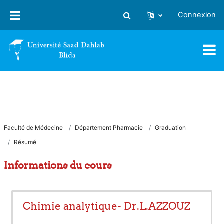
Passer au contenu principal
Connexion
Activer/désactiver la saisie
Faculté de Médecine
Département Pharmacie
Graduation
Résumé
Informations du cours
Chimie analytique- Dr.L.AZZOUZ