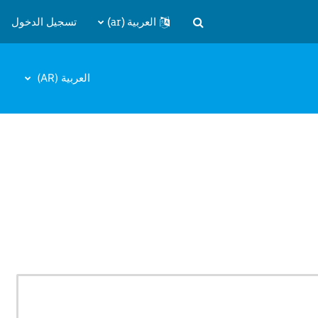
العربية ‎(ar)‎
تسجيل الدخول
تبديل إدخال البحث
العربية ‎(AR)‎