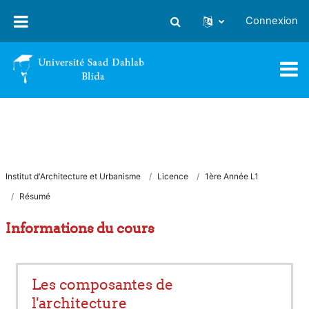
Passer au contenu principal
Connexion
Activer/désactiver la saisie
Institut d'Architecture et Urbanisme
Licence
1ère Année L1
Résumé
Informations du cours
Les composantes de
l'architecture