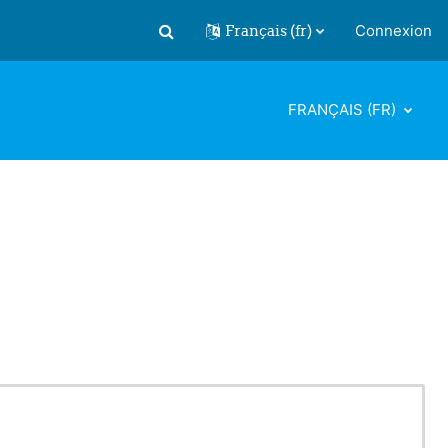
Français ‎(fr)‎
Connexion
Activer/désactiver la saisie de recherch
FRANÇAIS ‎(FR)‎