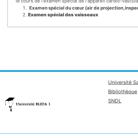
le cours de l'examen spécial de l'appareil cardio-vascu
Examen spécial du cœur (air de projection,inspe
Examen spécial des vaisseaux
Test d’effort
Examen du sang
Université S
Bibliothèque
SNDL