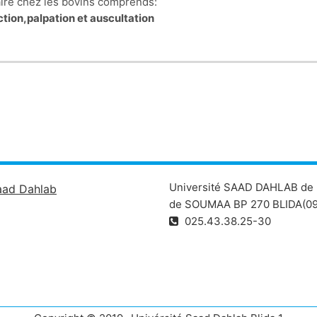
laire chez les bovins comprends:
ction,palpation et auscultation
Université SAAD DAHLAB de 
aad Dahlab
de SOUMAA BP 270 BLIDA(09
025.43.38.25-30