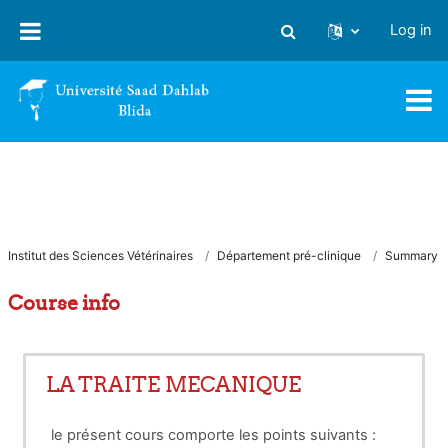
Skip to main content
Log in
Toggle search input
Institut des Sciences Vétérinaires
Département pré-clinique
Summary
Course info
LA TRAITE MECANIQUE
le présent cours comporte les points suivants :