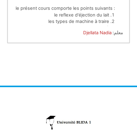
le présent cours comporte les points suivants :
le reflexe d'éjection du lait
les types de machine à traire
principe de fonctionnement de la machine à
معلم:
Djellata Nadia
traire
nettoyage et entretien de la machine de
traite