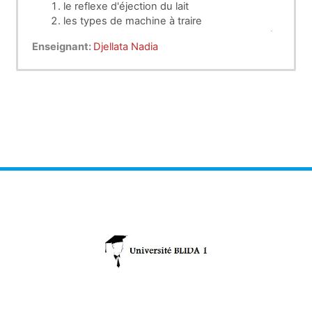
le reflexe d'éjection du lait
les types de machine à traire
principe de fonctionnement de la machine à
Enseignant:
Djellata Nadia
traire
nettoyage et entretien de la machine de
traite