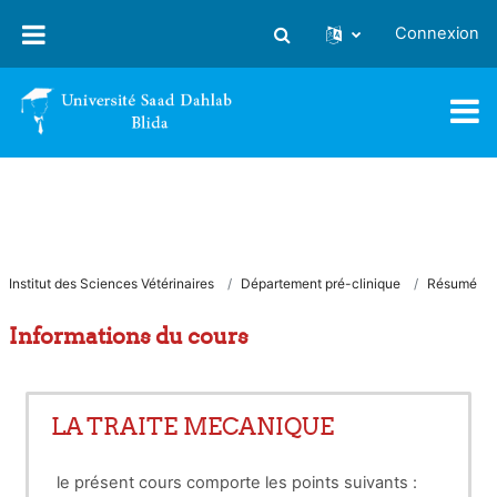
Passer au contenu principal
Connexion
Activer/désactiver la saisie
Institut des Sciences Vétérinaires
Département pré-clinique
Résumé
Informations du cours
LA TRAITE MECANIQUE
le présent cours comporte les points suivants :