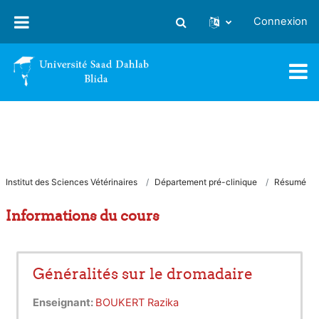
Passer au contenu principal
Connexion
Activer/désactiver la saisie
Institut des Sciences Vétérinaires
Département pré-clinique
Résumé
Informations du cours
Généralités sur le dromadaire
Enseignant:
BOUKERT Razika