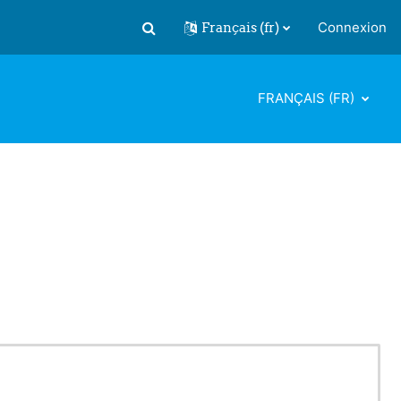
Français ‎(fr)‎
Connexion
Activer/désactiver la saisie de recherch
FRANÇAIS ‎(FR)‎