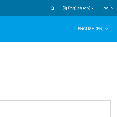
English ‎(en)‎
Log in
Toggle search input
ENGLISH ‎(EN)‎