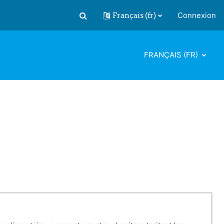
Français ‎(fr)‎
Connexion
Activer/désactiver la saisie de recherch
FRANÇAIS ‎(FR)‎