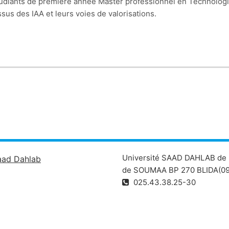
udiants de première année Master professionnel en Technologie 
ssus des IAA et leurs voies de valorisations.
Université SAAD DAHLAB de 
aad Dahlab
de SOUMAA BP 270 BLIDA(09
025.43.38.25-30