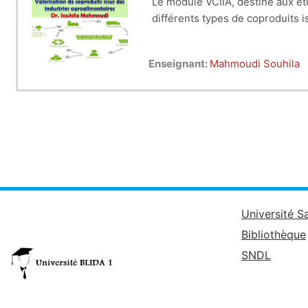
Le module VCIIA, destiné aux ét
différents types de coproduits i
Enseignant:
Mahmoudi Souhila
Université S
Bibliothèque
SNDL