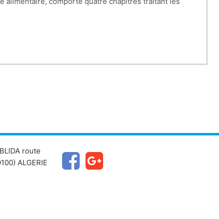
alimentaire, comporte quatre chapitres traitant les
BLIDA route
100) ALGERIE