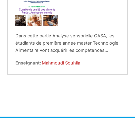
Dans cette partie Analyse sensorielle CASA, les
étudiants de première année master Technologie
Alimentaire vont acquérir les compétences
théoriques et pratiques pour la perception de la
Enseignant:
Mahmoudi Souhila
qualité sensorielle des aliments.