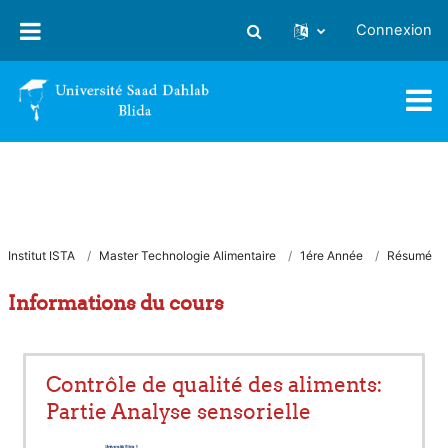
Passer au contenu principal
Connexion
Activer/désactiver la saisie
Institut ISTA
Master Technologie Alimentaire
1ére Année
Résumé
Informations du cours
Contrôle de qualité des aliments:
Partie Analyse sensorielle