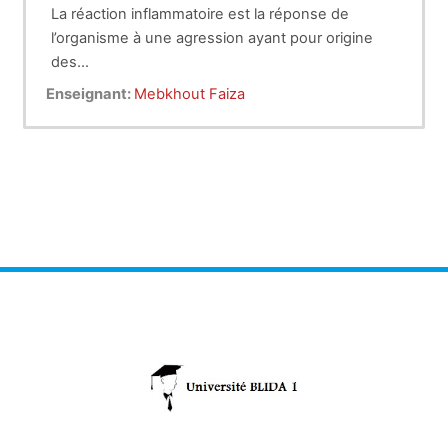
La réaction inflammatoire est la réponse de
l’organisme à une agression ayant pour origine
des
éléments physiques : chaleur, froid,
Enseignant:
Mebkhout Faiza
rayonnements ionisants… ou des éléments
solides exogènes ou
endogènes : pathogènes microbiens, piqûre
d’insecte, produits chimiques ou biologiques,
composés
issus de la réaction immunitaire (complexes
immuns, anticorps cytotoxiques, cytokines…).
Quelle
que soit la nature du facteur déclenchant, les
manifestations de la réponse inflammatoire
seront les
mêmes mais avec des intensités et des durées
variables. La réaction inflammatoire peut être
aiguë,
voire suraiguë ; se manifeste immédiatement