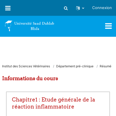
Passer au contenu principal
Connexion
Activer/désactiver la saisie
Institut des Sciences Vétérinaires
Département pré-clinique
Résumé
Informations du cours
Chapitre1 : Etude générale de la
réaction inflammatoire