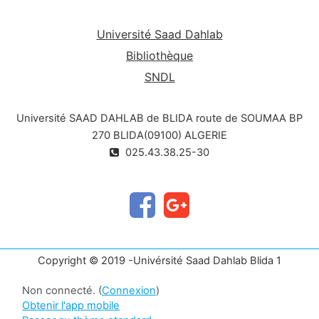
après l’intrusion des micro-organismes et dure
jusqu’à
Université Saad Dahlab
48 h environ. Elle est la réponse typique du
Bibliothèque
système immunitaire inné. Pour exemple, on
SNDL
observe
des états infectieux sévères lors de pancréatites
Université SAAD DAHLAB de BLIDA route de SOUMAA BP
aiguës, de brûlures… La réaction inflammatoire
peut
270 BLIDA(09100) ALGERIE
aussi être chronique et ainsi durer des semaines,
025.43.38.25-30
voire des années.
La réponse inflammatoire peut être divisée en
trois phases (figure 1) :
• Une phase d’initiation qui fait suite à un signal
de danger d’origine exogène ou endogène
et qui met en jeu des effecteurs primaires.
Copyright © 2019 -Univérsité Saad Dahlab Blida 1
• Une phase d’amplification avec la mobilisation et
l’activation d’effecteurs secondaires.
Non connecté. (
Connexion
)
Obtenir l'app mobile
• Une phase de résolution et de réparation qui