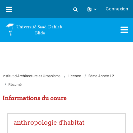
Passer au contenu principal
Connexion
Activer/désactiver la saisie
Institut d'Architecture et Urbanisme
Licence
2ème Année L2
Résumé
Informations du cours
anthropologie d'habitat