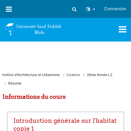
Passer au contenu principal
Connexion
Activer/désactiver la saisie
Institut d'Architecture et Urbanisme
Licence
2ème Année L2
Résumé
Informations du cours
Introduction générale sur l'habitat
copie 1