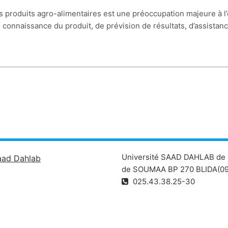
 produits agro-alimentaires est une préoccupation majeure à l’
connaissance du produit, de prévision de résultats, d’assistanc
 défini, sur un plan technique comme la partie des bonnes prati
ication du niveau de qualité : acceptation ou refus des matières
lité est à la fois la mesure d’une caractéristique, sa comparais
 vise à la
maîtrise
du contrôle de la qualité alimentaire à
toutes
tion de cet écart et la recherche de sa cause.
destiné aux étudiants en 1er année Master professionnelle en T
ersité de Blida 1.
Université SAAD DAHLAB de 
aad Dahlab
de SOUMAA BP 270 BLIDA(09
025.43.38.25-30