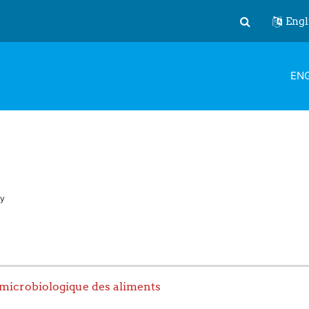
Engl
Toggle search
ENG
y
e microbiologique des aliments