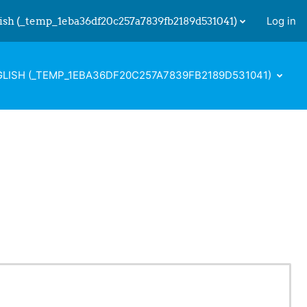
ish ‎(_temp_1eba36df20c257a7839fb2189d531041)‎
Log in
 input
LISH ‎(_TEMP_1EBA36DF20C257A7839FB2189D531041)‎