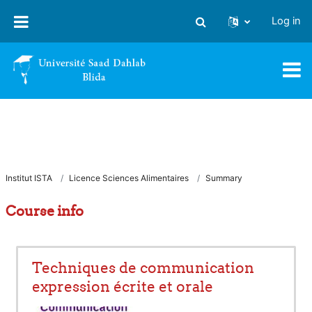
Skip to main content
Log in
Toggle search input
Institut ISTA
Licence Sciences Alimentaires
Summary
Course info
Techniques de communication
expression écrite et orale