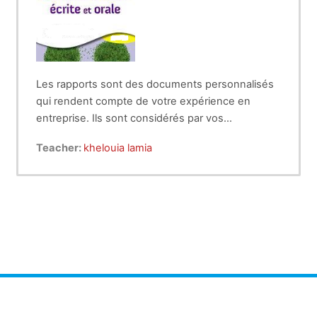
Les rapports sont des documents personnalisés
qui rendent compte de votre expérience en
entreprise. Ils sont considérés par vos
évaluateurs comme une étape décisive de votre
Votre document devra donc mettre en avant ce
Teacher:
khelouia lamia
formation.
que vous avez appris (savoirs et savoir-faire).