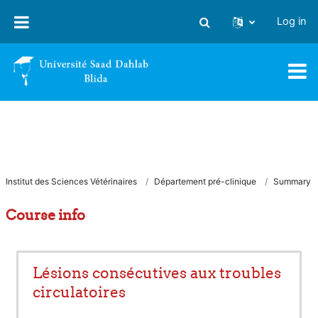
Skip to main content
Log in
Toggle search input
Institut des Sciences Vétérinaires
Département pré-clinique
Summary
Course info
Lésions consécutives aux troubles
circulatoires