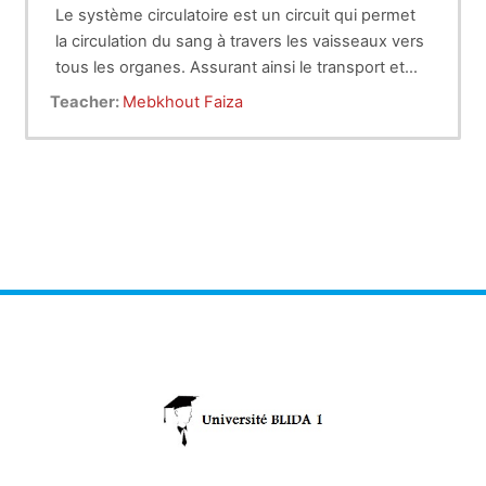
Le système circulatoire est un circuit qui permet
la circulation du sang à travers les vaisseaux vers
tous les organes. Assurant ainsi le transport et
l'échange interne des nutriments et de l’oxygène
Teacher:
Mebkhout Faiza
vers toutes les cellules de l’organisme. Il
comprend :
- le coeur,
- le système circulatoire sanguin : artères, veines
et capillaires,
- le système circulatoire lymphatique.
Une circulation sanguine et lymphatique normale
nécessite l'intégrité de l'ensemble
des composants de l'appareil cardio-vasculaire
(coeur et vaisseaux) et de leur contenu (sang et
lymphe).