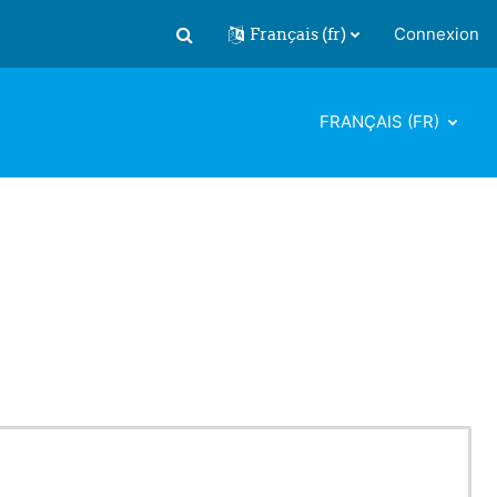
Français ‎(fr)‎
Connexion
Activer/désactiver la saisie de recherch
FRANÇAIS ‎(FR)‎