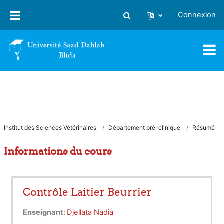
Passer au contenu principal
Connexion
Activer/désactiver la saisie
Institut des Sciences Vétérinaires
Département pré-clinique
Résumé
Informations du cours
Contrôle Laitier Beurrier
Enseignant:
Djellata Nadia