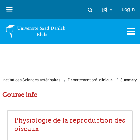
Skip to main content
Log in
Toggle search input
Institut des Sciences Vétérinaires
Département pré-clinique
Summary
Course info
Physiologie de la reproduction des
oiseaux