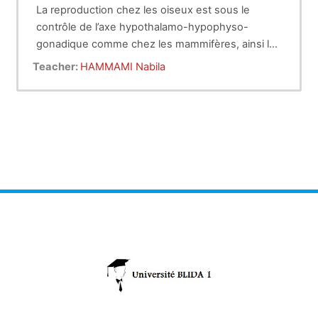
La reproduction chez les oiseux est sous le
contrôle de l’axe hypothalamo-hypophyso-
gonadique comme chez les mammifères, ainsi la
gonadolibérine (gonadotropin-releasing hormone
Teacher:
HAMMAMI Nabila
ou GnRH) est secrété par l’hypothalamus et agit
sur les cellules de l’hypophyse