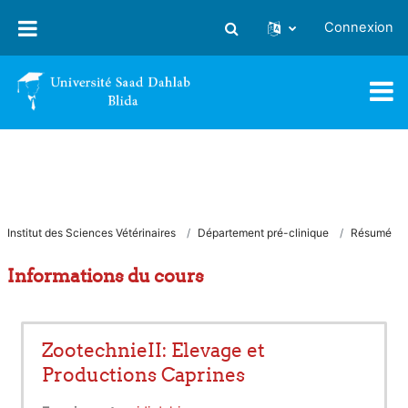
Passer au contenu principal
Connexion
Activer/désactiver la saisie
Institut des Sciences Vétérinaires
Département pré-clinique
Résumé
Informations du cours
ZootechnieII: Elevage et
Productions Caprines