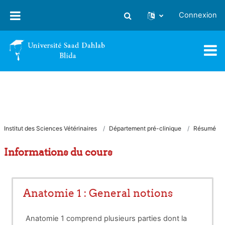
Passer au contenu principal
Connexion
Activer/désactiver la saisie
Institut des Sciences Vétérinaires
Département pré-clinique
Résumé
Informations du cours
Anatomie 1 : General notions
Anatomie 1 comprend plusieurs parties dont la