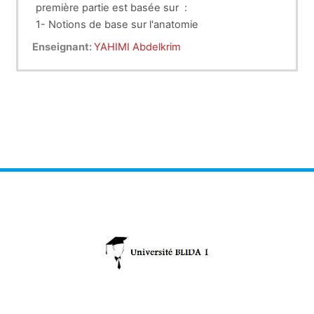
première partie est basée sur :
1- Notions de base sur l'anatomie
des membres thoraciques ,
2- Ostéologie
Enseignant:
YAHIMI Abdelkrim
pelviens et squelette axial (crane,
vertébrale et la cage thoracique).
colonne