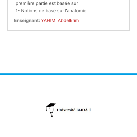
première partie est basée sur :
1- Notions de base sur l'anatomie
des membres thoraciques ,
2- Ostéologie
Enseignant:
YAHIMI Abdelkrim
pelviens et squelette axial (crane,
vertébrale et la cage thoracique).
colonne