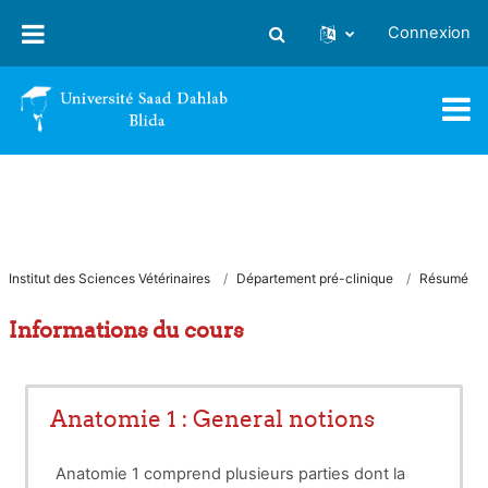
Passer au contenu principal
Connexion
Activer/désactiver la saisie
Institut des Sciences Vétérinaires
Département pré-clinique
Résumé
Informations du cours
Anatomie 1 : General notions
Anatomie 1 comprend plusieurs parties dont la