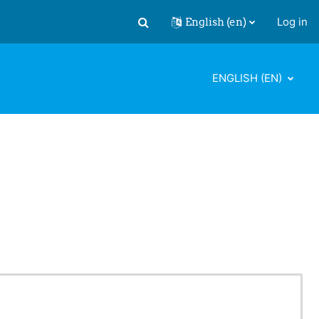
English ‎(en)‎
Log in
Toggle search input
ENGLISH ‎(EN)‎