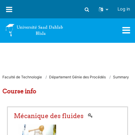
Skip to main content
Log in
Toggle search input
Faculté de Technologie
Département Génie des Procédés
Summary
Course info
Mécanique des fluides