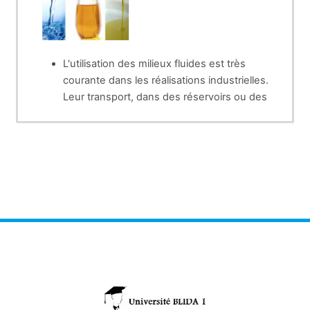
L'utilisation des milieux fluides est très
courante dans les réalisations industrielles.
Leur transport, dans des réservoirs ou des
canalisations, constitue la principale
préoccupation lorsque ces corps sont des
matières premières comme l'eau, le pétrole,
le gaz naturel ... Ils servent également à
véhiculer l'énergie qu'ils accumulent sous
forme de pression ou de vitesse (centrale
hydroélectrique, vérins, moteurs
hydrauliques ou pneumatiques).
L'omniprésence des milieux fluides justifie
l'étude de leur comportement.
Ce présent cours couvre la majorité des
aspects de la mécanique des fluides. Ce