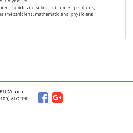
des Polymères
ient liquides ou solides ( bitumes, peintures,
ines (mécaniciens, mathématiciens, physiciens,
biochimiques, d’autre part, puisque la majeure partie des
conservation sont des opérations à caractère
 il peut être intéressant de mesurer des propriétés
BLIDA route
100) ALGERIE