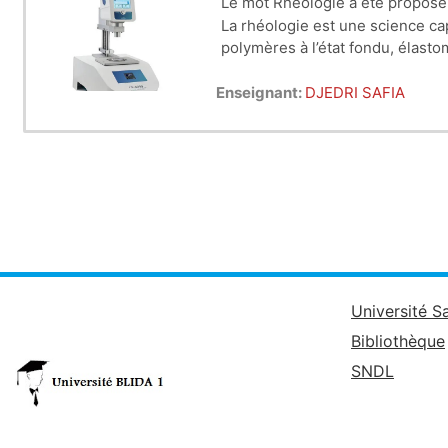
Le mot Rhéologie a été propos
La rhéologie est une science cap
polymères à l’état fondu, élasto
physicochimistes, chimistes...).
Enseignant:
Le produit alimentaire est étudi
DJEDRI SAFIA
transformations qui se déroulen
biochimique. On oublie trop souv
mécaniques.
Université S
Bibliothèque
SNDL