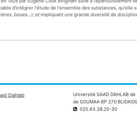
é en 1928 par Eugène Cook Bingham suite a l’épanouissement 
able d'intégrer l'étude de l'ensemble des substances, qu'elle so
mères, boues...); et impliquant une grande diversité de discipl
é principalement sous des aspects nutritionnels, d’une part, et 
t dans l’aliment au cours des opérations technologiques ou de 
ent que le produit alimentaire est aussi un matériau sur lequel
Université SAAD DAHLAB de 
aad Dahlab
de SOUMAA BP 270 BLIDA(09
025.43.38.25-30