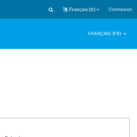
Français ‎(fr)‎
Connexion
Activer/désactiver la saisie de recherch
FRANÇAIS ‎(FR)‎