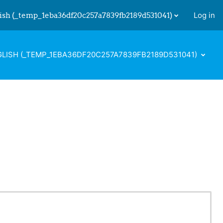
ish ‎(_temp_1eba36df20c257a7839fb2189d531041)‎
Log in
 input
LISH ‎(_TEMP_1EBA36DF20C257A7839FB2189D531041)‎