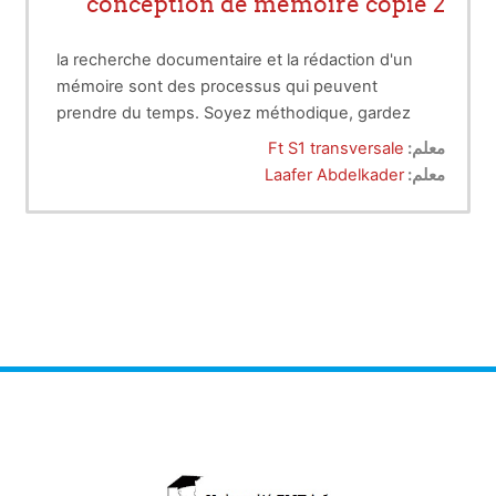
conception de mémoire copie 2
la recherche documentaire et la rédaction d'un
mémoire sont des processus qui peuvent
prendre du temps. Soyez méthodique, gardez
une trace de vos sources et commencez tôt pour
معلم:
Ft S1 transversale
avoir suffisamment de temps pour la révision et
معلم:
Laafer Abdelkader
les corrections.