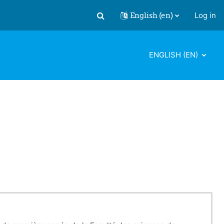
English ‎(en)‎
Log in
Toggle search input
ENGLISH ‎(EN)‎