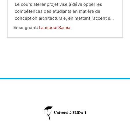
Le cours atelier projet vise à développer les
compétences des étudiants en matière de
conception architecturale, en mettant l'accent sur
la planification et la réalisation d'un ensemble de
Mots clés: Habitat collectif, habitat intermédiare,
Enseignant:
Lamraoui Samia
logements collectifs et intermédiaires. Ce projet
analyse du site, confort, conception
intégrera divers aspects, de la recherche
architecturale.
thématique sur l'habitat collectif à la conception
détaillée de l'architecture.