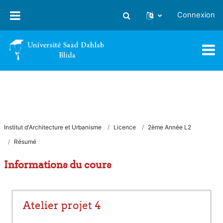
Passer au contenu principal
Connexion
Activer/désactiver la saisie
Institut d'Architecture et Urbanisme
Licence
2ème Année L2
Résumé
Informations du cours
Atelier projet 4