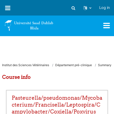
Skip to main content
Log in
Toggle search input
Institut des Sciences Vétérinaires
Département pré-clinique
Summary
Course info
Pasteurella/pseudomonas/Mycoba
cterium/Francisella/Leptospira/C
ampylobacter/Coxiella/Poxvirus