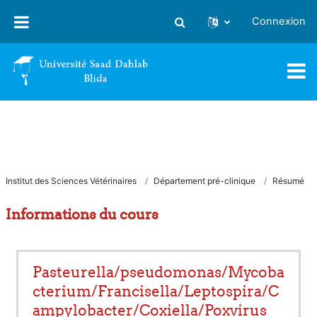
Passer au contenu principal
Connexion
Activer/désactiver la saisie
Institut des Sciences Vétérinaires
Département pré-clinique
Résumé
Informations du cours
Pasteurella/pseudomonas/Mycoba
cterium/Francisella/Leptospira/C
ampylobacter/Coxiella/Poxvirus