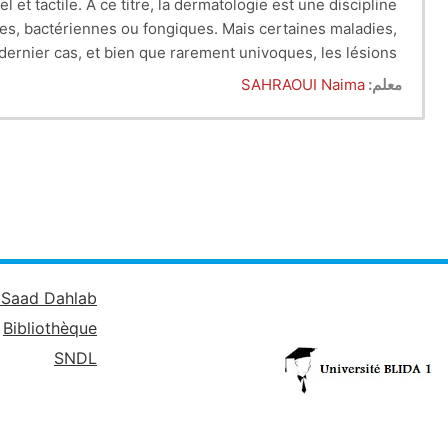
et tactile. A ce titre, la dermatologie est une discipline
es, bactériennes ou fongiques. Mais certaines maladies,
dernier cas, et bien que rarement univoques, les lésions
, ne sont parfois que peu informatifs. De plus, bien que
معلم:
SAHRAOUI Naima
interne, constituer un indicateur de la santé de l’animal.
é Saad Dahlab
Bibliothèque
SNDL