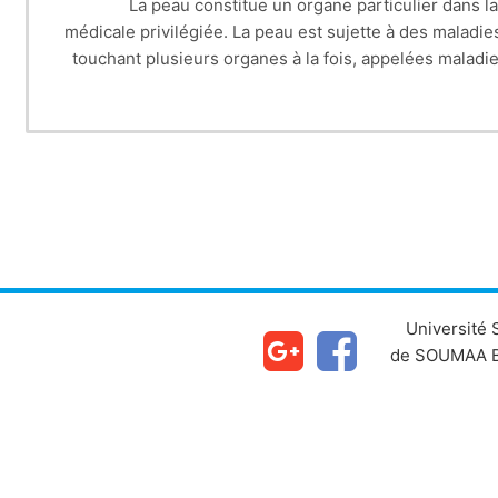
La peau constitue un organe particulier dans la
médicale privilégiée. La peau est sujette à des maladi
touchant plusieurs organes à la fois, appelées maladi
cutanées peuvent être une aide précieuse au diagnost
non directement touc
Université
de SOUMAA B