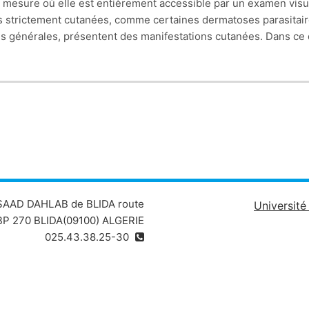
 mesure où elle est entièrement accessible par un examen visuel 
es strictement cutanées, comme certaines dermatoses parasitair
es générales, présentent des manifestations cutanées. Dans ce 
ic de la maladie générale, alors que les signes généraux, seuls
hée par le processus pathologique, la peau peut, lors d’atteinte 
 SAAD DAHLAB de BLIDA route
Universit
P 270 BLIDA(09100) ALGERIE
025.43.38.25-30