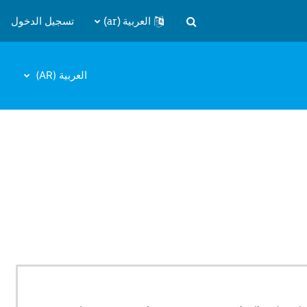
العربية ‎(ar)‎
تسجيل الدخول
تبديل إدخال البحث
العربية ‎(AR)‎