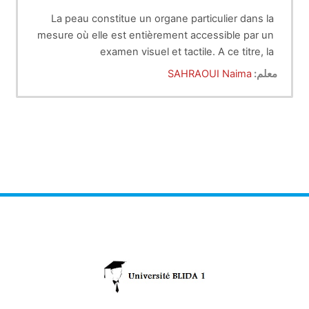
La peau constitue un organe particulier dans la
mesure où elle est entièrement accessible par un
examen visuel et tactile. A ce titre, la
dermatologie est une discipline médicale
معلم:
SAHRAOUI Naima
privilégiée. La peau est sujette à des maladies
strictement cutanées, comme certaines
dermatoses parasitaires, bactériennes ou
fongiques. Mais certaines maladies, touchant
plusieurs organes à la fois, appelées maladies
générales, présentent des manifestations
cutanées. Dans ce dernier cas, et bien que
rarement univoques, les lésions cutanées
peuvent être une aide précieuse au diagnostic de
la maladie générale, alors que les signes
généraux, seuls, ne sont parfois que peu
informatifs. De plus, bien que non directement
touchée par le processus pathologique, la peau
peut, lors d’atteinte interne, constituer un