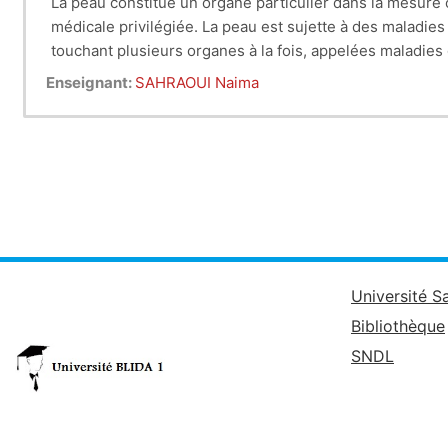
La peau constitue un organe particulier dans la mesure où
médicale privilégiée. La peau est sujette à des maladi
touchant plusieurs organes à la fois, appelées maladies
cutanées peuvent être une aide précieuse au diagnostic 
Enseignant:
SAHRAOUI Naima
non directement touchée par le processus pathologique, l
Université S
Bibliothèque
SNDL