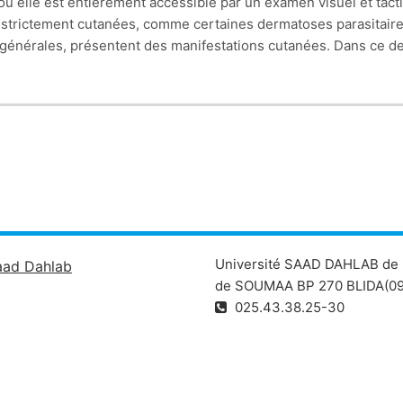
 elle est entièrement accessible par un examen visuel et tactile
es strictement cutanées, comme certaines dermatoses parasitaire
 générales, présentent des manifestations cutanées. Dans ce de
de la maladie générale, alors que les signes généraux, seuls, n
a peau peut, lors d’atteinte interne, constituer un indicateur de
Université SAAD DAHLAB de 
aad Dahlab
de SOUMAA BP 270 BLIDA(09
025.43.38.25-30