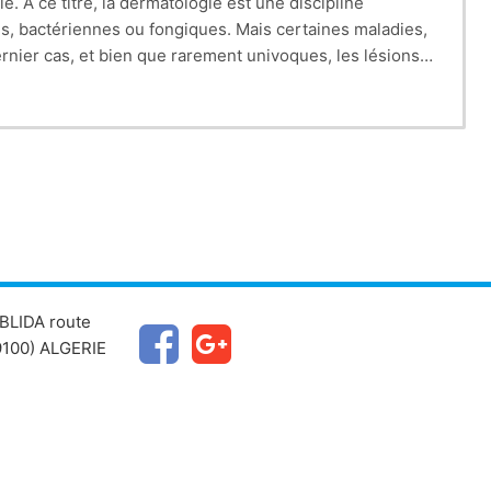
. A ce titre, la dermatologie est une discipline
s, bactériennes ou fongiques. Mais certaines maladies,
rnier cas, et bien que rarement univoques, les lésions
e sont parfois que peu informatifs. De plus, bien que
 la santé de l’animal.
BLIDA route
100) ALGERIE