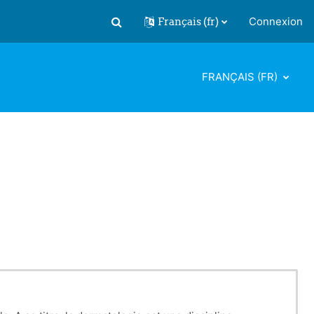
Français ‎(fr)‎
Connexion
Activer/désactiver la saisie de recherch
FRANÇAIS ‎(FR)‎